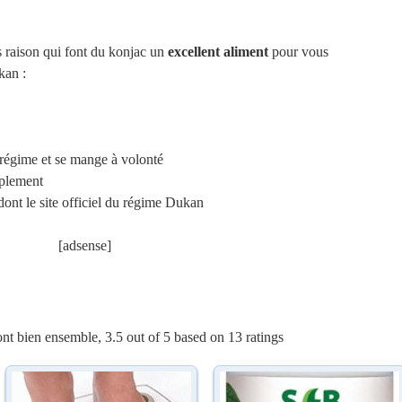
s raison qui font du konjac un
excellent aliment
pour vous
kan :
 régime et se mange à volonté
mplement
ont le site officiel du régime Dukan
[adsense]
ont bien ensemble
,
3.5
out of
5
based on
13
ratings