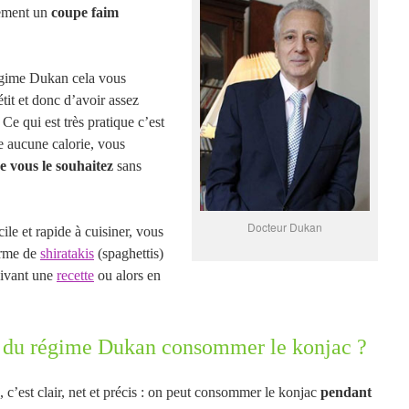
lement un
coupe faim
régime Dukan cela vous
tit et donc d’avoir assez
Ce qui est très pratique c’est
e aucune calorie, vous
 vous le souhaitez
sans
Docteur Dukan
cile et rapide à cuisiner, vous
orme de
shiratakis
(spaghettis)
uivant une
recette
ou alors en
e du régime Dukan consommer le konjac ?
 c’est clair, net et précis : on peut consommer le konjac
pendant