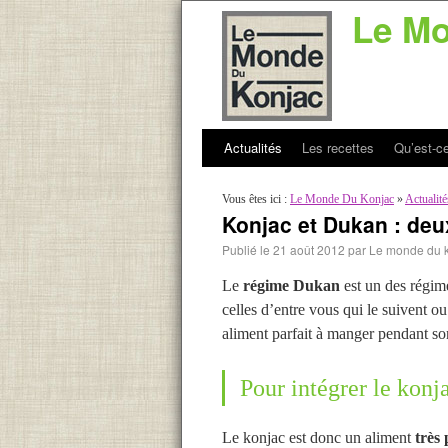
Le Mo
Actualités
Les recettes
Qu’est-ce
Vous êtes ici :
Le Monde Du Konjac
»
Actualité
Konjac et Dukan : deu
Publié le
21 août 2012
par
Le monde du 
Le
régime Dukan
est un des régime
celles d’entre vous qui le suivent ou
aliment parfait à manger pendant s
Pour intégrer le kon
Le konjac est donc un aliment
très